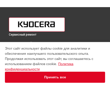
Сервисный ремонт
ВЫБЕРИ СВОЙ ГОРОД
Этот сайт использует файлы cookie для аналитики и
Замена дуплекса принтера ECOSYS P5026cdw Kyocera в
обеспечения наилучшего пользовательского опыта.
Краснодаре
Продолжая использовать этот сайт, вы соглашаетесь с
Замена дуплекса принтера ECOSYS P5026cdw Kyocera в
использованием файлов cookie.
Политика
Ростове-на-Дону
конфиденциальности
Замена дуплекса принтера ECOSYS P5026cdw Kyocera в
Нижнем Новгороде
Принять все
Замена дуплекса принтера ECOSYS P5026cdw Kyocera в
Новосибирске
Замена дуплекса принтера ECOSYS P5026cdw Kyocera в
Челябинске
Замена дуплекса принтера ECOSYS P5026cdw Kyocera в
УСТРОЙСТВА
Екатеринбурге