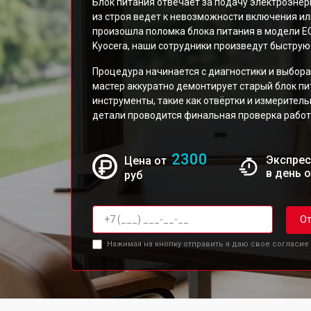
Блок питания отвечает за подачу электроэнерг
из строя ведет к невозможности включения ил
произошла поломка блока питания в модели 
Kyocera, наши сотрудники произведут быструю
Процедура начинается с диагностики и выбора
мастер аккуратно демонтирует старый блок п
инструменты, такие как отвёртки и измерител
детали проводится финальная проверка работ
2300
Экспрес
Цена от
в день 
руб
От
Нажимая на кнопку отправить я даю свое согласие