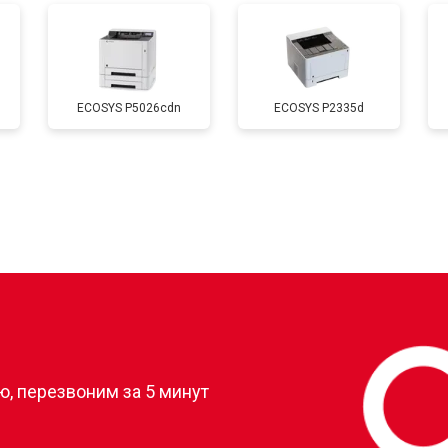
от 60 мин
о
ECOSYS P5026cdn
ECOSYS P2335d
от 80 мин
о
от 50 мин
о
от 60 мин
о
?
, перезвоним за 5 минут