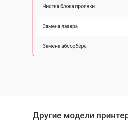
Чистка блока проявки
Замена лазера
Замена абсорбера
Ремонт автоподатчика
Замена тормозной площадки
Замена термопленки
Другие модели принтер
Замена печки