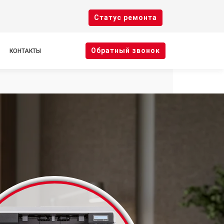
Cтатус ремонта
Oбратный звонок
КОНТАКТЫ