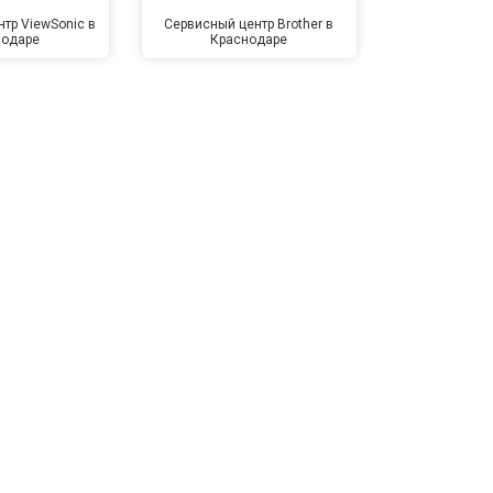
тр ViewSonic в
Сервисный центр Brother в
Сервисный 
нодаре
Краснодаре
Крас