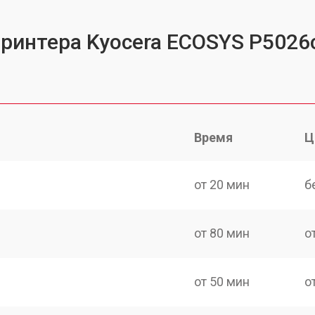
принтера Kyocera ECOSYS P502
Время
Ц
от 20 мин
б
от 80 мин
о
от 50 мин
о