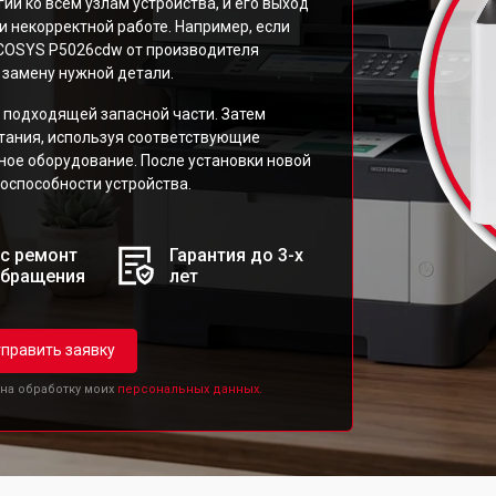
ии ко всем узлам устройства, и его выход
и некорректной работе. Например, если
ECOSYS P5026cdw от производителя
 замену нужной детали.
 подходящей запасной части. Затем
итания, используя соответствующие
ьное оборудование. После установки новой
оспособности устройства.
с ремонт
Гарантия до 3-х
обращения
лет
править заявку
 на обработку моих
персональных данных.