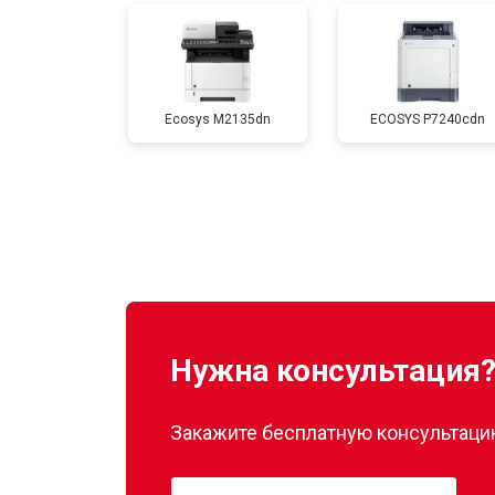
Замена печатной головки
Ecosys M2135dn
ECOSYS P7240cdn
Замена каретки
Замена Wi-Fi
Замена вала
Нужна консультация
Закажите бесплатную консультацию