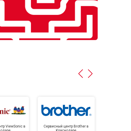
тр ViewSonic в
Сервисный центр Brother в
Сервисный 
нодаре
Краснодаре
Крас