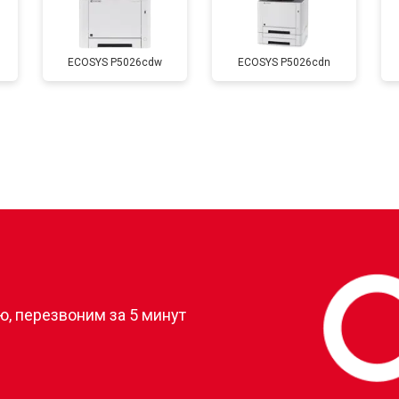
от 60 мин
о
ECOSYS P5026cdw
ECOSYS P5026cdn
от 50 мин
о
от 80 мин
о
от 60 мин
о
?
, перезвоним за 5 минут