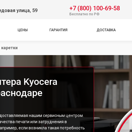
+7 (800) 100-69-58
довая улица, 59
Бесплатно по РФ
ЦЕНЫ
ГАРАНТИЯ
ДОСТАВКА
 каретки
тера Kyocera
раснодаре
редоставляемая нашим сервисным центром.
ачества печати или затруднения в
пример, если возникла такая потребность