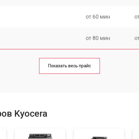
от 60 мин
о
от 80 мин
о
от 70 мин
о
Показать весь прайс
от 70 мин
о
от 60 мин
о
ов Kyocera
от 100 мин
о