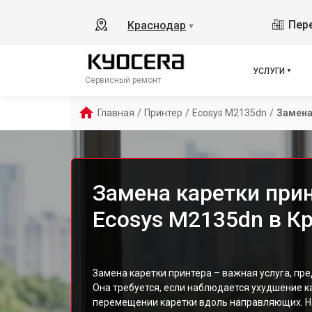
Пере
Краснодар
▼
УСЛУГИ
Сервисный ремонт
Главная
/
Принтер
/
Ecosys M2135dn
/
Замена
Замена каретки прин
Ecosys M2135dn в К
Замена каретки принтера – важная услуга, п
Она требуется, если наблюдается ухудшение к
перемещении каретки вдоль направляющих. На