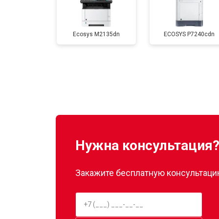
Замена печатной головки
Ecosys M2135dn
ECOSYS P7240cdn
Замена Wi-Fi
Замена блока питания
Замена вала
Нужна консультация
Закажите бесплатную консультацию