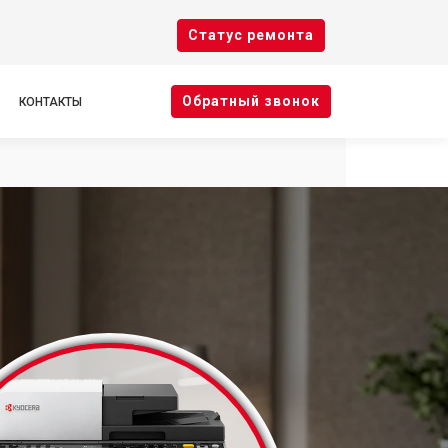
Cтатус ремонта
Oбратный звонок
КОНТАКТЫ