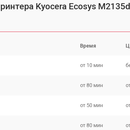
принтера Kyocera Ecosys M2135
Время
Ц
от 10 мин
б
от 80 мин
о
от 50 мин
о
от 80 мин
о