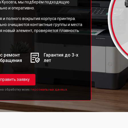
а Kyocera, мы подберём подходящую
ьно и оперативно.
 и полного вскрытия корпуса принтера.
льно очищаются контактные группы и места
я новый элемент, проверяется плавность
с ремонт
Гарантия до 3-х
обращения
лет
править заявку
 на обработку моих
персональных данных.