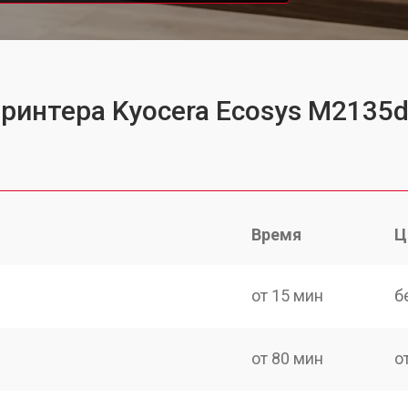
принтера Kyocera Ecosys M2135
Время
Ц
от 15 мин
б
от 80 мин
о