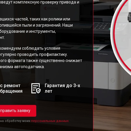
оведут комплексную проверку привода и
шихся частей, таких как ролики или
копившейся пыли и загрязнений. Наши
борудование и инструменты,
нт.
комендуем соблюдать условия
егулярно проводить профилактику.
ного формата также существенно снижает
анизма автоподатчика.
с ремонт
Гарантия до 3-х
обращения
лет
править заявку
 на обработку моих
персональных данных.