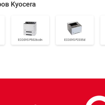
ов Kyocera
от 60 мин
о
от 80 мин
о
ECOSYS P5026cdn
ECOSYS P2335d
от 50 мин
о
от 80 мин
о
от 60 мин
о
?