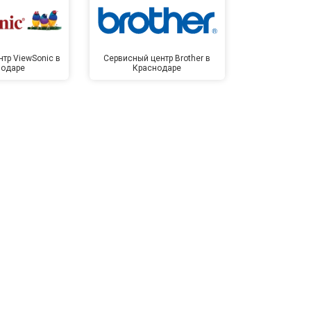
тр ViewSonic в
Сервисный центр Brother в
Сервисный 
нодаре
Краснодаре
Крас