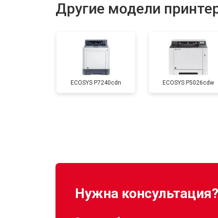
Другие модели принтер
Замена печатной головки
Замена каретки
ECOSYS P7240cdn
ECOSYS P5026cdw
Замена Wi-Fi
Замена блока питания
Замена вала
Нужна консультация