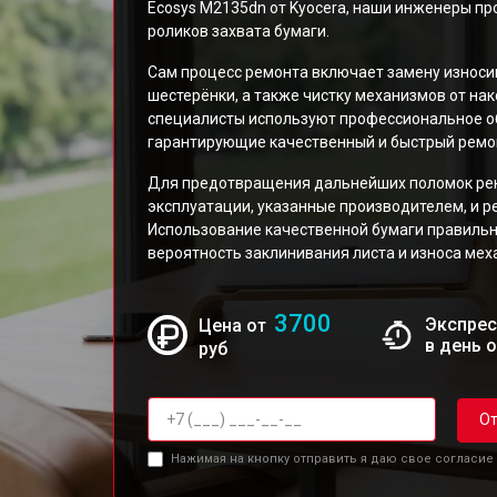
Ecosys M2135dn от Kyocera, наши инженеры пр
роликов захвата бумаги.
Сам процесс ремонта включает замену износив
шестерёнки, а также чистку механизмов от на
специалисты используют профессиональное о
гарантирующие качественный и быстрый ремо
Для предотвращения дальнейших поломок ре
эксплуатации, указанные производителем, и р
Использование качественной бумаги правиль
вероятность заклинивания листа и износа мех
3700
Экспрес
Цена от
в день 
руб
От
Нажимая на кнопку отправить я даю свое согласие