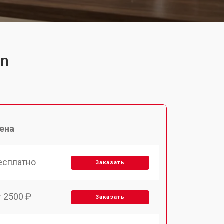
dn
ена
есплатно
Заказать
т 2500 ₽
Заказать