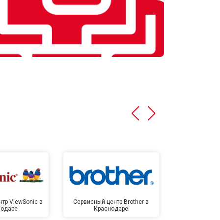
тр ViewSonic в
Сервисный центр Brother в
Сервисный 
нодаре
Краснодаре
Крас