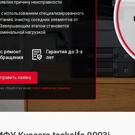
ыявляя причину неисправности.
а с использованием специализированного
тания, очистку соседних элементов от
а. Завершающим этапом становится
номинальной нагрузкой.
с ремонт
Гарантия до 3-х
обращения
лет
править заявку
 на обработку моих
персональных данных.