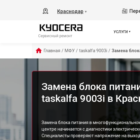
Пере
Краснодар
▼
УСЛУГИ
Сервисный ремонт
Главная
/
МФУ
/
taskalfa 9003i
/
Замена блок
Замена блока питан
taskalfa 9003i в Кра
Замена блока питания в многофункциональном
центре начинается с диагностики электрическо
Специалисты проверяют напряжение на выход