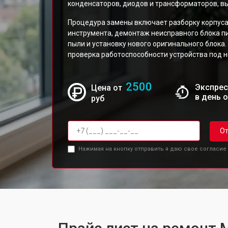
конденсаторов, диодов и трансформаторов, в
Процедура замены включает разборку корпус
инструмента, демонтаж неисправного блока пи
пыли и установку нового оригинального блок
проверка работоспособности устройства под 
2500
Экспрес
Цена от
в день 
руб
От
Нажимая на кнопку отправить я даю свое согласие