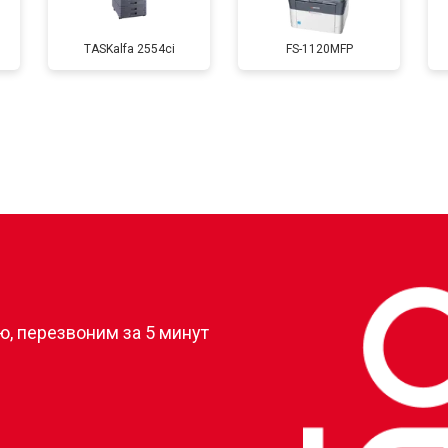
TASKalfa 2554ci
FS-1120MFP
от 90 мин
о
от 60 мин
о
от 70 мин
о
?
, перезвоним за 5 минут