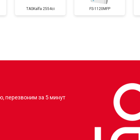
TASKalfa 2554ci
FS-1120MFP
от 60 мин
о
от 80 мин
о
от 70 мин
о
?
, перезвоним за 5 минут