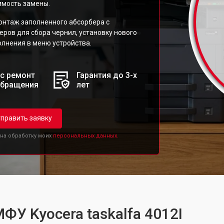
имость замены.
нтаж заполненного абсорбера с
ров для сбора чернил, установку нового
олнения в меню устройства.
с ремонт
Гарантия до 3-х
обращения
лет
править заявку
 на обработку моих
персональных данных.
ФУ Kyocera taskalfa 4012I