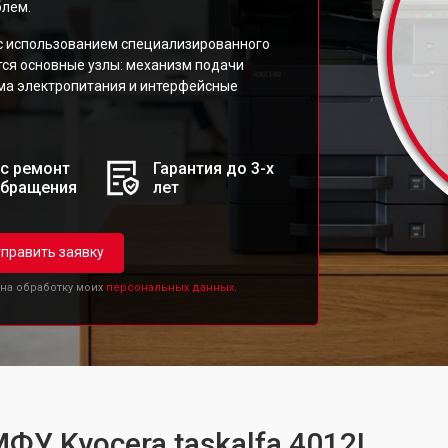
блем.
с использованием специализированного
тся основные узлы: механизм подачи
ема электропитания и интерфейсные
с ремонт
Гарантия до 3-х
обращения
лет
править заявку
 на обработку моих
персональных данных.
ФУ Kyocera taskalfa 4012I