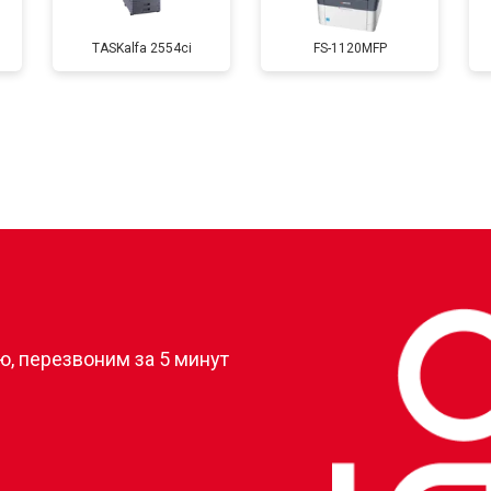
TASKalfa 2554ci
FS-1120MFP
от 60 мин
о
от 80 мин
о
от 70 мин
о
?
, перезвоним за 5 минут