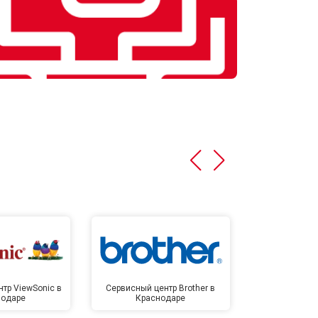
тр ViewSonic в
Сервисный центр Brother в
Сервисный 
нодаре
Краснодаре
Крас