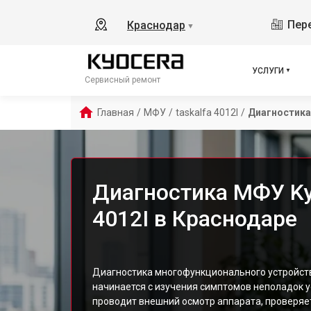
Пере
Краснодар
▼
УСЛУГИ
Сервисный ремонт
Главная
/
МФУ
/
taskalfa 4012I
/
Диагностика
Диагностика МФУ Kyo
4012I в Краснодаре
Диагностика многофункционального устройств
начинается с изучения симптомов неполадок ус
проводит внешний осмотр аппарата, проверяе