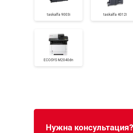
taskalfa 9003i
taskalfa 4012I
Замена Wi-Fi
Замена блока питания
ECOSYS M2040dn
Замена вала
Нужна консультация