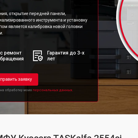
ия, открытие передней панели,
иализированного инструмента и установку
пом является калибровка новой головки
и.
с ремонт
Гарантия до 3-х
обращения
лет
править заявку
 на обработку моих
персональных данных.