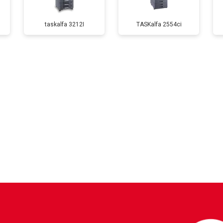
taskalfa 3212I
TASKalfa 2554ci
от 60 мин
о
от 80 мин
о
от 70 мин
о
?