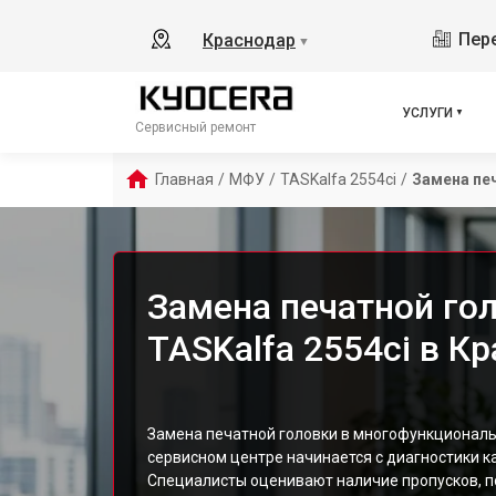
Пере
Краснодар
▼
УСЛУГИ
Сервисный ремонт
Главная
/
МФУ
/
TASKalfa 2554ci
/
Замена пе
Замена печатной го
TASKalfa 2554ci в К
Замена печатной головки в многофункциональ
сервисном центре начинается с диагностики ка
Специалисты оценивают наличие пропусков, п