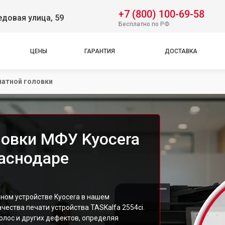
+7 (800) 100-69-58
довая улица, 59
Бесплатно по РФ
ЦЕНЫ
ГАРАНТИЯ
ДОСТАВКА
чатной головки
ловки МФУ Kyocera
раснодаре
ном устройстве Kyocera в нашем
чества печати устройства TASKalfa 2554ci.
олос и других дефектов, определяя