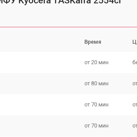
МФУ Kyocera TASKalfa 2554ci
Время
Ц
от 20 мин
б
от 80 мин
о
от 70 мин
о
от 70 мин
о