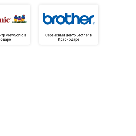
тр ViewSonic в
Сервисный центр Brother в
Сервисный 
нодаре
Краснодаре
Крас