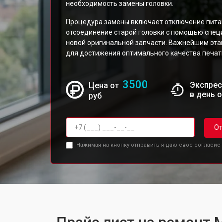
необходимость замены головки.
Процедура замены включает отключение питан
отсоединение старой головки с помощью спец
новой оригинальной запчасти. Важнейшим эта
для достижения оптимального качества печат
3500
Экспрес
Цена от
в день 
руб
От
Нажимая на кнопку отправить я даю свое согласие