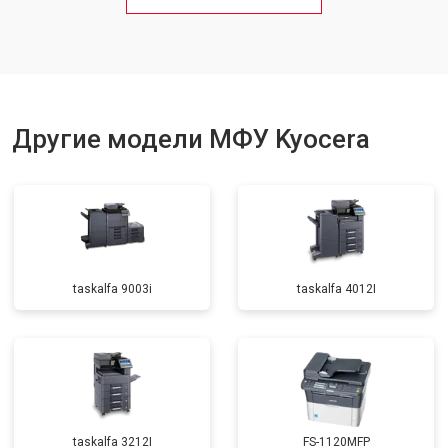
Замена вала
от 3500 ₽
Заказать
Другие модели МФУ Kyocera
taskalfa 9003i
taskalfa 4012I
taskalfa 3212I
FS-1120MFP