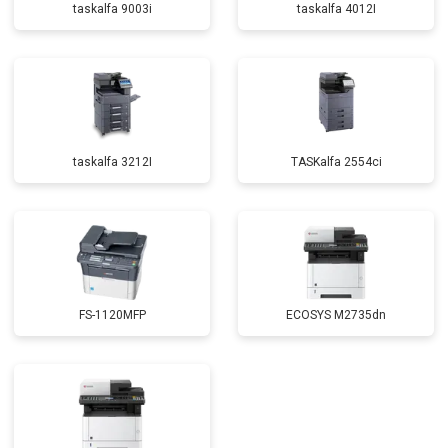
taskalfa 9003i
taskalfa 4012I
taskalfa 3212I
TASKalfa 2554ci
FS-1120MFP
ECOSYS M2735dn