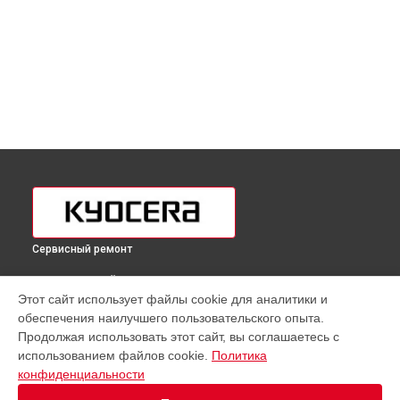
Сервисный ремонт
ВЫБЕРИ СВОЙ ГОРОД
Этот сайт использует файлы cookie для аналитики и
Замена каретки МФУ TASKalfa 2554ci Kyocera в
Краснодаре
обеспечения наилучшего пользовательского опыта.
Замена каретки МФУ TASKalfa 2554ci Kyocera в
Ростове-на-
Продолжая использовать этот сайт, вы соглашаетесь с
Дону
использованием файлов cookie.
Политика
Замена каретки МФУ TASKalfa 2554ci Kyocera в
Нижнем
конфиденциальности
Новгороде