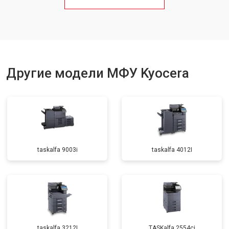
Замена блока питания
от 2500 ₽
Заказать
Замена вала
от 3500 ₽
Заказать
Другие модели МФУ Kyocera
taskalfa 9003i
taskalfa 4012I
taskalfa 3212I
TASKalfa 2554ci