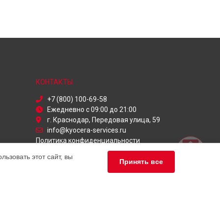
КОНТАКТЫ
+7 (800) 100-69-58
Ежедневно с 09:00 до 21:00
г. Краснодар, Передовая улица, 59
info@kyocera-services.ru
Политика конфиденциальности
ьзовать этот сайт, вы
Способы оплаты
Принять все
альный сервис Kyocera, мы предлагаем
чных продуктов Куосера. Обратите внимание, что
сь с нашими менеджерами. Также стоит отметить, что