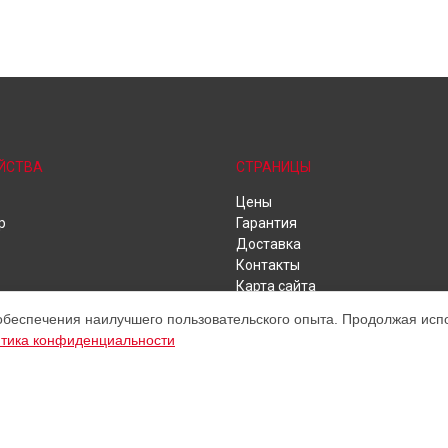
ЙСТВА
СТРАНИЦЫ
Цены
р
Гарантия
Доставка
Контакты
Карта сайта
обеспечения наилучшего пользовательского опыта. Продолжая испол
тика конфиденциальности
ом обслуживании устройств Kyocera. Хотя мы и не представляем офици
а, включая диагностику, техническое обслуживание и настройку разли
ательными; для получения актуальной информации, пожалуйста, свяжите